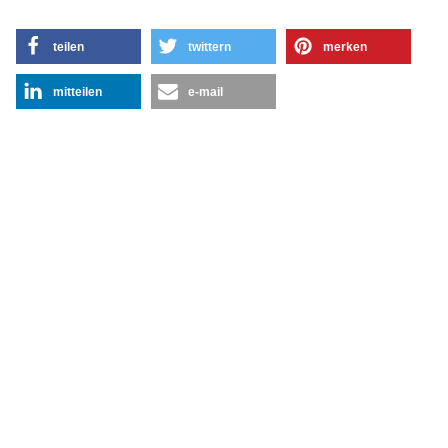
teilen
twittern
merken
mitteilen
e-mail