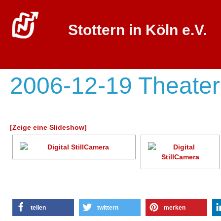
Stottern in Köln e.V.
2006-12-19 Theate
[Zeige eine Slideshow]
teilen
twittern
merken