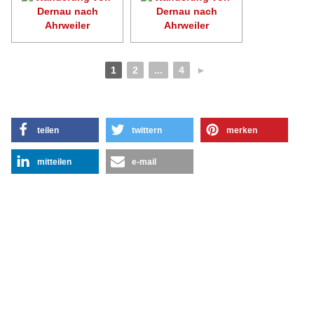
1
2
...
4
►
teilen
twittern
merken
mitteilen
e-mail