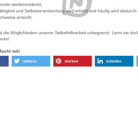
reude wiederentdeckt,
ähigkeit und Selbstverantwortung wird erhöht und häufig wird dadurch 
chweise erreicht.
nd die Möglichkeiten unserer Selbsthilfearbeit unbegrenzt. Lernt sie do
nnen!
acht mit!
twittern
merken
mitteilen