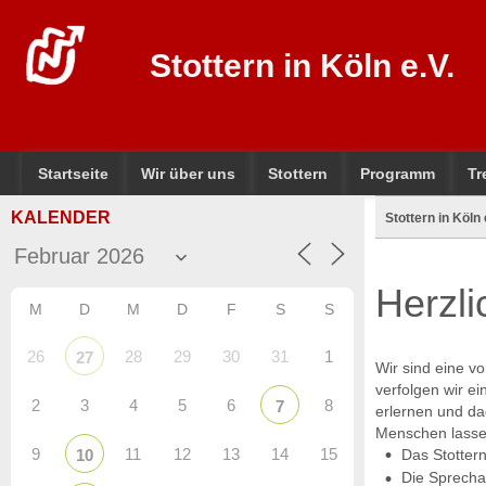
Stottern in Köln e.V.
Startseite
Wir über uns
Stottern
Programm
Tr
KALENDER
Stottern in Köln 
Herzl
M
D
M
D
F
S
S
26
28
29
30
31
1
27
Wir sind eine v
verfolgen wir e
2
3
4
5
6
8
7
erlernen und d
Menschen lasse
9
11
12
13
14
15
10
Das Stottern
Die Sprecha