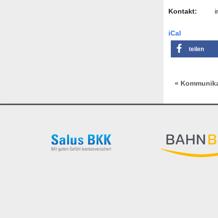
Kontakt:
info@
iCal
teilen
« Kommunika