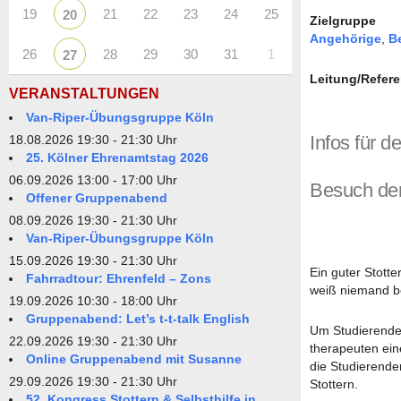
19
21
22
23
24
25
20
Zielgruppe
Angehörige
,
B
26
28
29
30
31
1
27
Leitung/Refere
VERANSTALTUNGEN
Van-Riper-Übungsgruppe Köln
Infos für 
18.08.2026 19:30 - 21:30 Uhr
25. Kölner Ehrenamtstag 2026
06.09.2026 13:00 - 17:00 Uhr
Besuch de
Offener Gruppenabend
08.09.2026 19:30 - 21:30 Uhr
Van-Riper-Übungsgruppe Köln
15.09.2026 19:30 - 21:30 Uhr
Ein guter Stott
Fahrradtour: Ehrenfeld – Zons
weiß niemand be
19.09.2026 10:30 - 18:00 Uhr
Gruppenabend: Let’s t-t-talk English
Um Studierenden
22.09.2026 19:30 - 21:30 Uhr
therapeuten ein
Online Gruppenabend mit Susanne
die Studierende
29.09.2026 19:30 - 21:30 Uhr
Stottern.
52. Kongress Stottern & Selbsthilfe in