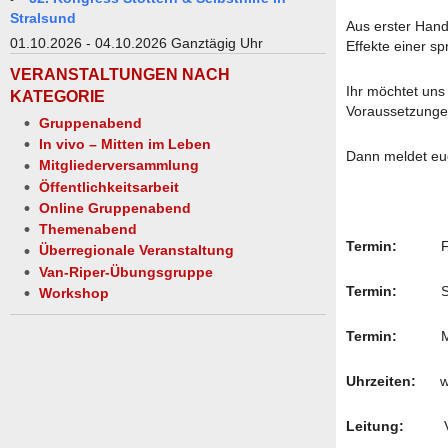
Stralsund
Aus erster Hand 
01.10.2026 - 04.10.2026 Ganztägig Uhr
Effekte einer s
VERANSTALTUNGEN NACH
Ihr möchtet un
KATEGORIE
Voraussetzungen
Gruppenabend
In vivo – Mitten im Leben
Dann meldet eu
Mitgliederversammlung
Öffentlichkeitsarbeit
Online Gruppenabend
Themenabend
Termin:
Freita
Überregionale Veranstaltung
Van-Riper-Übungsgruppe
Termin:
Samsta
Workshop
Termin:
Mittwo
Uhrzeiten:
wer
Leitung:
Vors