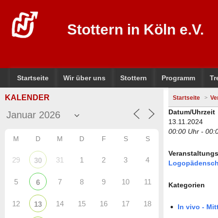
Stottern in Köln e.V.
Startseite
Wir über uns
Stottern
Programm
Tr
KALENDER
Startseite
Ve
Datum/Uhrzeit
13.11.2024
00:00 Uhr - 00:
M
D
M
D
F
S
S
Veranstaltungs
29
31
1
2
3
4
30
Logopädensch
5
7
8
9
10
11
6
Kategorien
12
14
15
16
17
18
13
In vivo - Mi