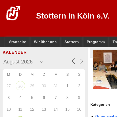
Stottern in Köln e.V.
Startseite
Wir über uns
Stottern
Programm
Tr
KALENDER
M
D
M
D
F
S
S
27
29
30
31
1
2
28
3
4
5
6
7
8
9
Kategorien
10
11
12
13
14
15
16
Gruppenab