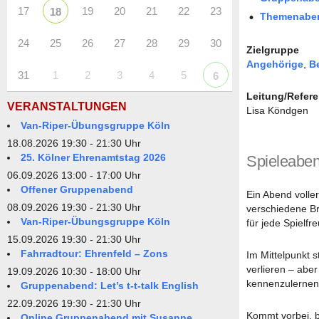
17
19
20
21
22
23
18
Themenabe
24
25
26
27
28
29
30
Zielgruppe
Angehörige
,
B
31
1
2
3
4
5
6
Leitung/Refere
VERANSTALTUNGEN
Lisa Köndgen
Van-Riper-Übungsgruppe Köln
18.08.2026 19:30 - 21:30 Uhr
25. Kölner Ehrenamtstag 2026
Spieleabe
06.09.2026 13:00 - 17:00 Uhr
Offener Gruppenabend
Ein Abend volle
08.09.2026 19:30 - 21:30 Uhr
verschiedene Br
Van-Riper-Übungsgruppe Köln
für jede Spielfr
15.09.2026 19:30 - 21:30 Uhr
Fahrradtour: Ehrenfeld – Zons
Im Mittelpunkt 
verlieren – aber
19.09.2026 10:30 - 18:00 Uhr
kennenzulernen,
Gruppenabend: Let’s t-t-talk English
22.09.2026 19:30 - 21:30 Uhr
Kommt vorbei, b
Online Gruppenabend mit Susanne