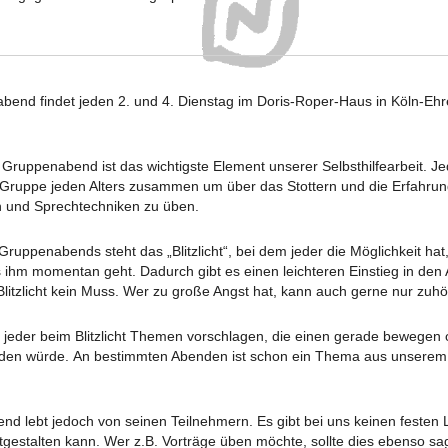
end findet jeden 2. und 4. Dienstag im Doris-Roper-Haus in Köln-Ehrenf
le Gruppenabend ist das wichtigste Element unserer Selbsthilfearbeit. 
 Gruppe jeden Alters zusammen um über das Stottern und die Erfahru
n und Sprechtechniken zu üben.
uppenabends steht das „Blitzlicht“, bei dem jeder die Möglichkeit hat,
 ihm momentan geht. Dadurch gibt es einen leichteren Einstieg in den A
Blitzlicht kein Muss. Wer zu große Angst hat, kann auch gerne nur zuhö
eder beim Blitzlicht Themen vorschlagen, die einen gerade bewegen
eden würde. An bestimmten Abenden ist schon ein Thema aus unsere
d lebt jedoch von seinen Teilnehmern. Es gibt bei uns keinen festen L
tgestalten kann. Wer z.B. Vorträge üben möchte, sollte dies ebenso s