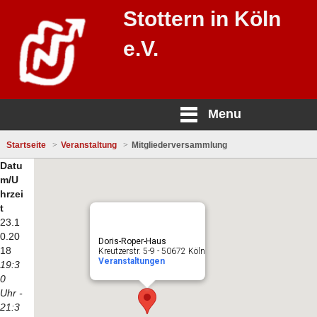
Stottern in Köln
e.V.
Menu
Startseite
Veranstaltung
Mitgliederversammlung
Datu
m/U
hrzei
t
23.1
0.20
Doris-Roper-Haus
18
Kreutzerstr. 5-9 - 50672 Köln
Veranstaltungen
19:3
0
Uhr -
21:3