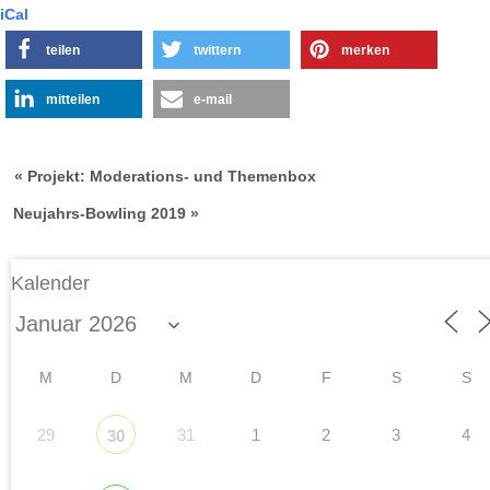
iCal
teilen
twittern
merken
mitteilen
e-mail
« Projekt: Moderations- und Themenbox
Neujahrs-Bowling 2019 »
Kalender
M
D
M
D
F
S
S
29
31
1
2
3
4
30