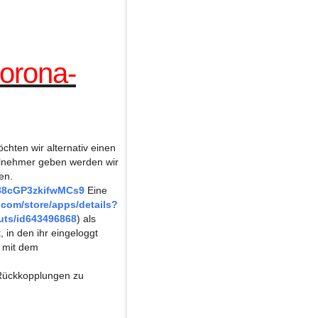
Corona-
hten wir alternativ einen
ilnehmer geben werden wir
en.
o88cGP3zkifwMCs9
Eine
.com/store/apps/details?
uts/id643496868
) als
in den ihr eingeloggt
h mit dem
 Rückkopplungen zu