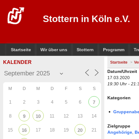
Stottern in Köln e.V.
Startseite
Wir über uns
Stottern
Programm
Tr
KALENDER
Startseite
Ve
Datum/Uhrzeit
17.03.2020
19:30 Uhr - 21:
M
D
M
D
F
S
S
Kategorien
1
2
3
4
5
6
7
Gruppenab
8
11
12
13
14
9
10
Zielgruppe
15
17
18
19
21
16
20
Angehörige
,
B