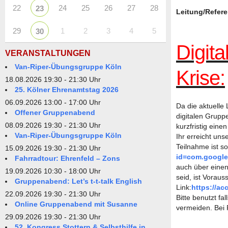
22
24
25
26
27
28
23
Leitung/Refere
29
1
2
3
4
5
30
Digit
VERANSTALTUNGEN
Van-Riper-Übungsgruppe Köln
Krise:
18.08.2026 19:30 - 21:30 Uhr
25. Kölner Ehrenamtstag 2026
06.09.2026 13:00 - 17:00 Uhr
Da die aktuelle
Offener Gruppenabend
digitalen Grupp
08.09.2026 19:30 - 21:30 Uhr
kurzfristig ein
Van-Riper-Übungsgruppe Köln
Ihr erreicht un
Teilnahme ist s
15.09.2026 19:30 - 21:30 Uhr
id=com.google
Fahrradtour: Ehrenfeld – Zons
auch über einen
19.09.2026 10:30 - 18:00 Uhr
seid, ist Vorau
Gruppenabend: Let’s t-t-talk English
Link:
https://a
22.09.2026 19:30 - 21:30 Uhr
Bitte benutzt f
Online Gruppenabend mit Susanne
vermeiden. Bei 
29.09.2026 19:30 - 21:30 Uhr
52. Kongress Stottern & Selbsthilfe in