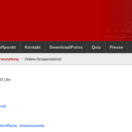
effpunkt
Kontakt
Download/Fotos
Quiz
Presse
ranstaltung
Online-Gruppenabend
30 Uhr
end
etroffene
,
Interessierte