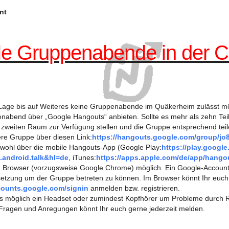
nt
ale Gruppenabende in der 
 Lage bis auf Weiteres keine Gruppenabende im Quäkerheim zulässt möc
enabend über „Google Hangouts“ anbieten. Sollte es mehr als zehn Te
en zweiten Raum zur Verfügung stellen und die Gruppe entsprechend teil
sere Gruppe über diesen Link:
https://hangouts.google.com/group/j
owohl über die mobile Hangouts-App (Google Play:
https://play.google
.android.talk&hl=de
, iTunes:
https://apps.apple.com/de/app/hango
 Browser (vorzugsweise Google Chrome) möglich. Ein Google-Account, 
ssetzung um der Gruppe betreten zu können. Im Browser könnt Ihr euc
ccounts.google.com/signin
anmelden bzw. registrieren.
alls möglich ein Headset oder zumindest Kopfhörer um Probleme durch
Fragen und Anregungen könnt Ihr euch gerne jederzeit melden.