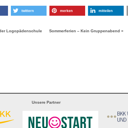
twittern
merken
mitteilen
 der Logopädenschule
Sommerferien – Kein Gruppenabend »
Unsere Partner