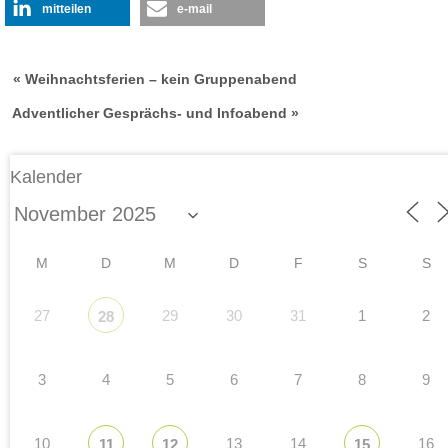
mitteilen
e-mail
« Weihnachtsferien – kein Gruppenabend
Adventlicher Gesprächs- und Infoabend »
Kalender
M
D
M
D
F
S
S
27
29
30
31
1
2
28
3
4
5
6
7
8
9
10
13
14
16
11
12
15