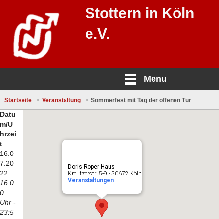
Stottern in Köln
e.V.
Menu
Startseite
Veranstaltung
Sommerfest mit Tag der offenen Tür
Datu
m/U
hrzei
t
16.0
7.20
Doris-Roper-Haus
22
Kreutzerstr. 5-9 - 50672 Köln
Veranstaltungen
16:0
0
Uhr -
23:5