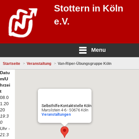
Stottern in Köln
e.V.
Menu
Startseite
Veranstaltung
Van-Riper-Übungsgruppe Köln
Datu
m/U
hrzei
t
08.0
1.20
Selbsthilfe-Kontaktstelle Köln
20
Marsilstein 4-6 - 50676 Köln
Veranstaltungen
19:3
0
Uhr -
21:3