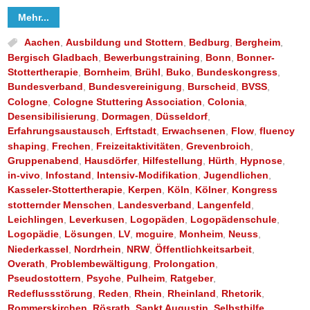
Mehr...
Aachen
,
Ausbildung und Stottern
,
Bedburg
,
Bergheim
,
Bergisch Gladbach
,
Bewerbungstraining
,
Bonn
,
Bonner-
Stottertherapie
,
Bornheim
,
Brühl
,
Buko
,
Bundeskongress
,
Bundesverband
,
Bundesvereinigung
,
Burscheid
,
BVSS
,
Cologne
,
Cologne Stuttering Association
,
Colonia
,
Desensibilisierung
,
Dormagen
,
Düsseldorf
,
Erfahrungsaustausch
,
Erftstadt
,
Erwachsenen
,
Flow
,
fluency
shaping
,
Frechen
,
Freizeitaktivitäten
,
Grevenbroich
,
Gruppenabend
,
Hausdörfer
,
Hilfestellung
,
Hürth
,
Hypnose
,
in-vivo
,
Infostand
,
Intensiv-Modifikation
,
Jugendlichen
,
Kasseler-Stottertherapie
,
Kerpen
,
Köln
,
Kölner
,
Kongress
stotternder Menschen
,
Landesverband
,
Langenfeld
,
Leichlingen
,
Leverkusen
,
Logopäden
,
Logopädenschule
,
Logopädie
,
Lösungen
,
LV
,
mcguire
,
Monheim
,
Neuss
,
Niederkassel
,
Nordrhein
,
NRW
,
Öffentlichkeitsarbeit
,
Overath
,
Problembewältigung
,
Prolongation
,
Pseudostottern
,
Psyche
,
Pulheim
,
Ratgeber
,
Redeflussstörung
,
Reden
,
Rhein
,
Rheinland
,
Rhetorik
,
Rommerskirchen
,
Rösrath
,
Sankt Augustin
,
Selbsthilfe
,