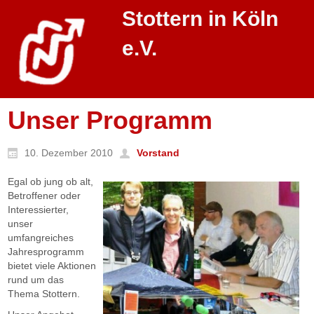
Stottern in Köln
e.V.
Unser Programm
10. Dezember 2010
Vorstand
Egal ob jung ob alt,
Betroffener oder
Interessierter,
unser
umfangreiches
Jahresprogramm
bietet viele Aktionen
rund um das
Thema Stottern.