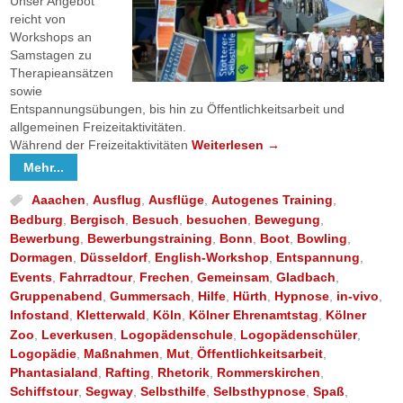
Unser Angebot
reicht von
Workshops an
Samstagen zu
Therapieansätzen
sowie
Entspannungsübungen, bis hin zu Öffentlichkeitsarbeit und
allgemeinen Freizeitaktivitäten.
Während der Freizeitaktivitäten
Weiterlesen
→
Mehr...
Aaachen
,
Ausflug
,
Ausflüge
,
Autogenes Training
,
Bedburg
,
Bergisch
,
Besuch
,
besuchen
,
Bewegung
,
Bewerbung
,
Bewerbungstraining
,
Bonn
,
Boot
,
Bowling
,
Dormagen
,
Düsseldorf
,
English-Workshop
,
Entspannung
,
Events
,
Fahrradtour
,
Frechen
,
Gemeinsam
,
Gladbach
,
Gruppenabend
,
Gummersach
,
Hilfe
,
Hürth
,
Hypnose
,
in-vivo
,
Infostand
,
Kletterwald
,
Köln
,
Kölner Ehrenamtstag
,
Kölner
Zoo
,
Leverkusen
,
Logopädenschule
,
Logopädenschüler
,
Logopädie
,
Maßnahmen
,
Mut
,
Öffentlichkeitsarbeit
,
Phantasialand
,
Rafting
,
Rhetorik
,
Rommerskirchen
,
Schiffstour
,
Segway
,
Selbsthilfe
,
Selbsthypnose
,
Spaß
,