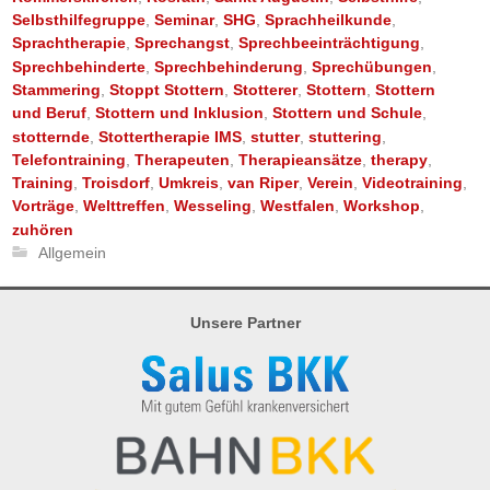
Selbsthilfegruppe
,
Seminar
,
SHG
,
Sprachheilkunde
,
Sprachtherapie
,
Sprechangst
,
Sprechbeeinträchtigung
,
Sprechbehinderte
,
Sprechbehinderung
,
Sprechübungen
,
Stammering
,
Stoppt Stottern
,
Stotterer
,
Stottern
,
Stottern
und Beruf
,
Stottern und Inklusion
,
Stottern und Schule
,
stotternde
,
Stottertherapie IMS
,
stutter
,
stuttering
,
Telefontraining
,
Therapeuten
,
Therapieansätze
,
therapy
,
Training
,
Troisdorf
,
Umkreis
,
van Riper
,
Verein
,
Videotraining
,
Vorträge
,
Welttreffen
,
Wesseling
,
Westfalen
,
Workshop
,
zuhören
Allgemein
Unsere Partner