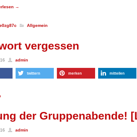
erlesen
→
pe0zg87c
Allgemein
wort vergessen
016
admin
twittern
merken
mitteilen
n
ung der Gruppenabende! [L
016
admin