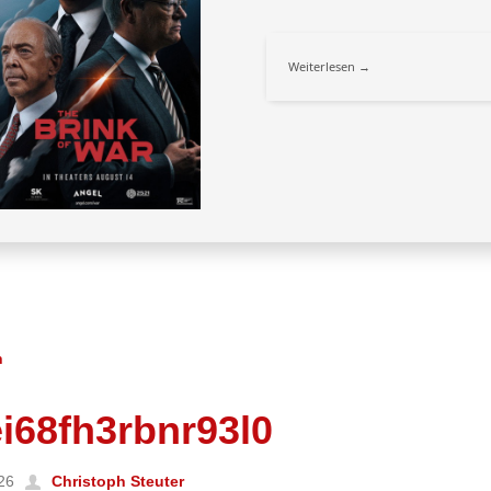
Weiterlesen
→
n
i68fh3rbnr93l0
26
Christoph Steuter