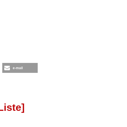
e-mail
iste]