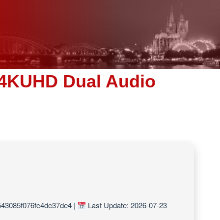
 4KUHD Dual Audio
543085f076fc4de37de4 |
Last Update: 2026-07-23