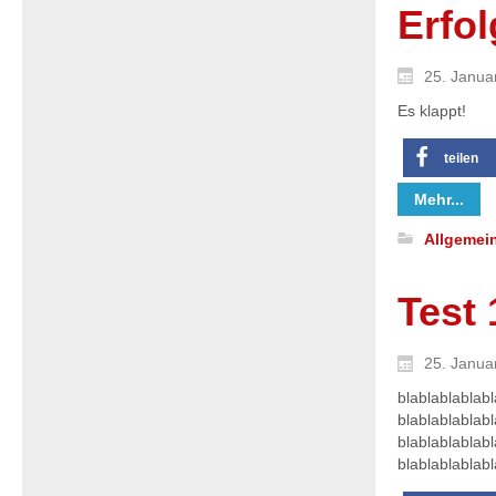
Erfol
25. Janua
Es klappt!
teilen
Mehr...
Allgemei
Test 
25. Janua
blablablablab
blablablablab
blablablablab
blablablablab