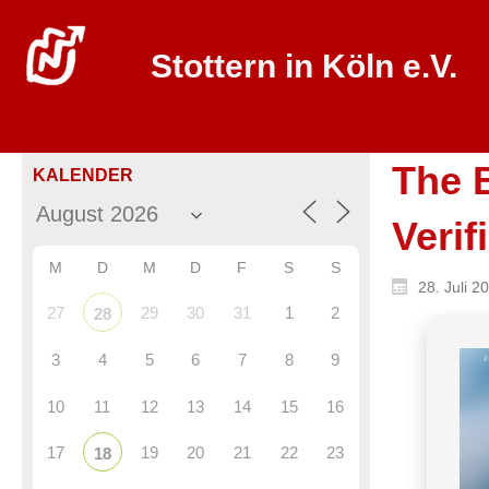
Stottern in Köln e.V.
The 
KALENDER
Verifi
M
D
M
D
F
S
S
28. Juli 2
27
29
30
31
1
2
28
3
4
5
6
7
8
9
10
11
12
13
14
15
16
17
19
20
21
22
23
18