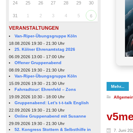
24
25
26
27
28
29
30
31
1
2
3
4
5
6
VERANSTALTUNGEN
Van-Riper-Übungsgruppe Köln
18.08.2026 19:30 - 21:30 Uhr
25. Kölner Ehrenamtstag 2026
06.09.2026 13:00 - 17:00 Uhr
Offener Gruppenabend
08.09.2026 19:30 - 21:30 Uhr
Van-Riper-Übungsgruppe Köln
15.09.2026 19:30 - 21:30 Uhr
Mehr...
Fahrradtour: Ehrenfeld – Zons
19.09.2026 10:30 - 18:00 Uhr
Allgemei
Gruppenabend: Let’s t-t-talk English
22.09.2026 19:30 - 21:30 Uhr
v5me
Online Gruppenabend mit Susanne
29.09.2026 19:30 - 21:30 Uhr
52. Kongress Stottern & Selbsthilfe in
7. Juni 20