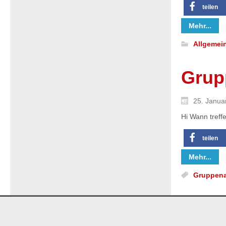
teilen
Mehr...
Allgemei
Grup
25. Janua
Hi Wann treff
teilen
Mehr...
Gruppen