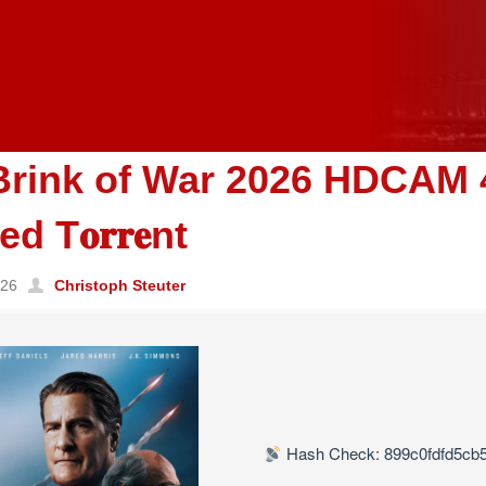
Brink of War 2026 HDCAM
ed T𝐨𝐫𝐫𝐞nt
026
Christoph Steuter
Hash Check: 899c0fdfd5cb