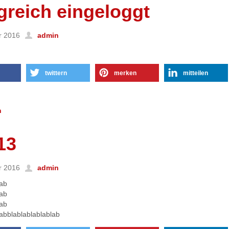
greich eingeloggt
r 2016
admin
twittern
merken
mitteilen
n
13
r 2016
admin
lab
lab
lab
labblablablablablab