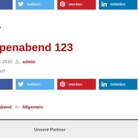
twittern
merken
mitteilen
n
penabend 123
r 2016
admin
en?
twittern
merken
mitteilen
abend
Allgemein
Unsere Partner