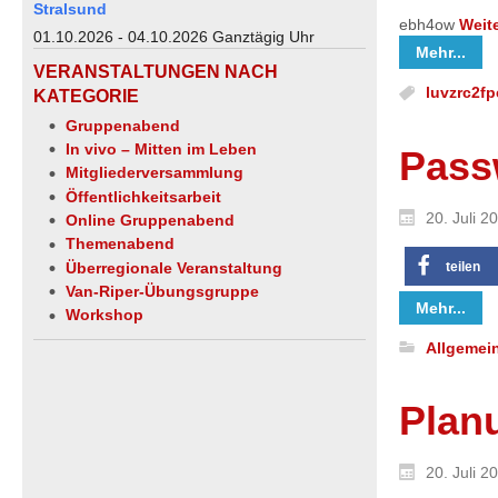
Stralsund
ebh4ow
Weit
01.10.2026 - 04.10.2026 Ganztägig Uhr
Mehr...
VERANSTALTUNGEN NACH
luvzrc2f
KATEGORIE
Gruppenabend
In vivo – Mitten im Leben
Pass
Mitgliederversammlung
Öffentlichkeitsarbeit
20. Juli 2
Online Gruppenabend
Themenabend
teilen
Überregionale Veranstaltung
Van-Riper-Übungsgruppe
Mehr...
Workshop
Allgemei
Plan
20. Juli 2