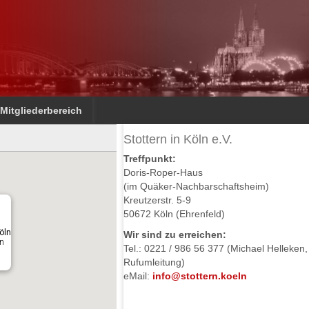
Mitgliederbereich
Stottern in Köln e.V.
Treffpunkt:
Doris-Roper-Haus
(im Quäker-Nachbarschaftsheim)
Kreutzerstr. 5-9
50672 Köln (Ehrenfeld)
öln
Wir sind zu erreichen:
ln
Tel.: 0221 / 986 56 377 (Michael Helleken,
Rufumleitung)
eMail:
info@stottern.koeln