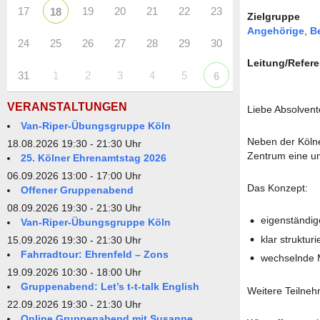
17
19
20
21
22
23
18
Zielgruppe
Angehörige
,
B
24
25
26
27
28
29
30
Leitung/Refere
31
1
2
3
4
5
6
VERANSTALTUNGEN
Liebe Absolvent
Van-Riper-Übungsgruppe Köln
Neben der Kölne
18.08.2026 19:30 - 21:30 Uhr
Zentrum eine un
25. Kölner Ehrenamtstag 2026
06.09.2026 13:00 - 17:00 Uhr
Das Konzept:
Offener Gruppenabend
08.09.2026 19:30 - 21:30 Uhr
eigenständig
Van-Riper-Übungsgruppe Köln
klar struktur
15.09.2026 19:30 - 21:30 Uhr
Fahrradtour: Ehrenfeld – Zons
wechselnde M
19.09.2026 10:30 - 18:00 Uhr
Gruppenabend: Let’s t-t-talk English
Weitere Teilneh
22.09.2026 19:30 - 21:30 Uhr
Online Gruppenabend mit Susanne