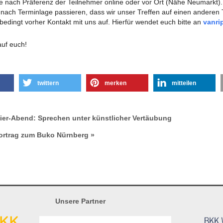
 je nach Präferenz der Teilnehmer online oder vor Ort (Nähe Neumarkt).
e nach Terminlage passieren, dass wir unser Treffen auf einen anderen 
edingt vorher Kontakt mit uns auf. Hierfür wendet euch bitte an
vanri
auf euch!
twittern
merken
mitteilen
ier-Abend: Sprechen unter künstlicher Vertäubung
Vortrag zum Buko Nürnberg »
Unsere Partner