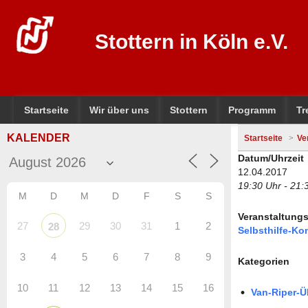
Stottern in Köln e.V.
Startseite
Wir über uns
Stottern
Programm
Tr
KALENDER
Startseite
Ve
Datum/Uhrzeit
12.04.2017
19:30 Uhr - 21:
M
D
M
D
F
S
S
Veranstaltungs
27
29
30
31
1
2
28
Selbsthilfe-Ko
3
4
5
6
7
8
9
Kategorien
10
11
12
13
14
15
16
Van-Riper-