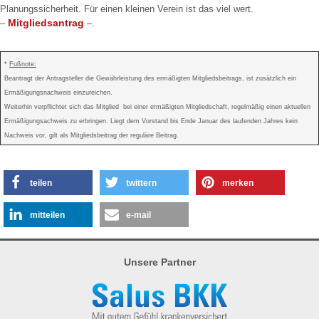
Planungssicherheit. Für einen kleinen Verein ist das viel wert.
Mitgliedsantrag
–
–.
*
Fußnote:
Beantragt der Antragsteller die Gewährleistung des ermäßigten Mitgliedsbeitrags, ist zusätzlich ein
Ermäßigungsnachweis einzureichen.
Weiterhin verpflichtet sich das Mitglied bei einer ermäßigten Mitgliedschaft, regelmäßig einen aktuellen
Ermäßigungsachweis zu erbringen. Liegt dem Vorstand bis Ende Januar des laufenden Jahres kein
Nachweis vor, gilt als Mitgliedsbeitrag der reguläre Beitrag.
teilen
twittern
merken
mitteilen
e-mail
Unsere Partner