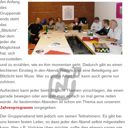
Am Anfang
des
Gruppenab
ends steht
das
„Blitzlicht“,
bei dem
jeder die
Möglichkeit
hat, sich
vorzustellen
und zu erzählen, wie es ihm momentan geht. Dadurch gibt es einen
leichteren Einstieg in den Abend. Natürlich ist eine Beteiligung am
Blitzlicht kein Muss. Wer zu große Angst hat, kann auch gerne nur
zuhören.
Außerdem kann jeder beim Blitzlicht Themen vorschlagen, die einen
gerade bewegen oder worüber man einfach so mal gerne reden
würde. An bestimmten Abenden ist schon ein Thema aus unserem
Jahresprogramm
vorgegeben.
Der Gruppenabend lebt jedoch von seinen Teilnehmern. Es gibt bei
uns keinen festen Leiter, so dass jeder den Abend selbst mitgestalten
kann. Wer z.B. Vorträge üben möchte, sollte dies ebenso sagen wie