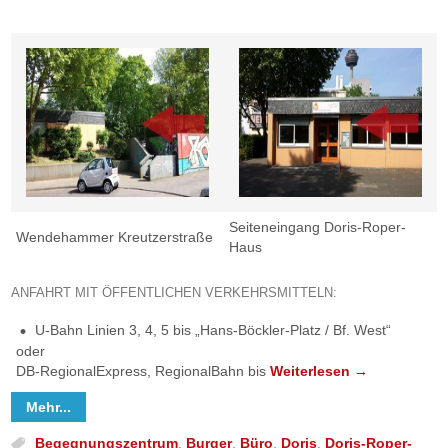
Seiteneingang Doris-Roper-
Wendehammer Kreutzerstraße
Haus
ANFAHRT MIT ÖFFENTLICHEN VERKEHRSMITTELN:
U
-Bahn Linien 3, 4, 5 bis „Hans-Böckler-Platz / Bf. West“
oder
DB
-RegionalExpress, RegionalBahn bis
Weiterlesen
→
Mehr...
Begegnungszentrum
,
Burger
,
Büro
,
Doris
,
Doris-Roper-