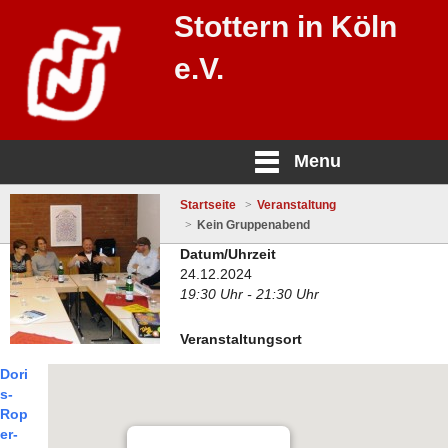
Stottern in Köln
e.V.
Menu
Startseite
Veranstaltung
Kein Gruppenabend
Datum/Uhrzeit
24.12.2024
19:30 Uhr - 21:30 Uhr
Veranstaltungsort
Dori
s-
Rop
er-