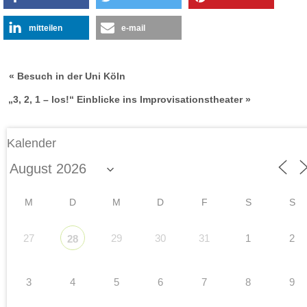
mitteilen
e-mail
« Besuch in der Uni Köln
„3, 2, 1 – los!“ Einblicke ins Improvisationstheater »
Kalender
M
D
M
D
F
S
S
27
29
30
31
1
2
28
3
4
5
6
7
8
9