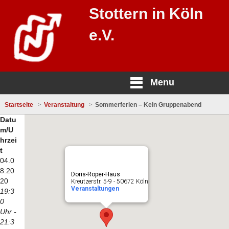
Stottern in Köln
e.V.
Menu
Startseite
Veranstaltung
Sommerferien – Kein Gruppenabend
Datu
m/U
hrzei
t
04.0
8.20
Doris-Roper-Haus
20
Kreutzerstr. 5-9 - 50672 Köln
Veranstaltungen
19:3
0
Uhr -
21:3