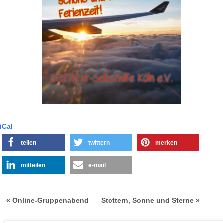
iCal
teilen
twittern
merken
mitteilen
e-mail
« Online-Gruppenabend
Stottern, Sonne und Sterne »