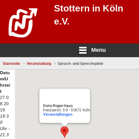
Stottern in Köln
e.V.
Menu
Startseite
Veranstaltung
Sprach- und Sprechspiele
Datu
m/U
hrzei
t
27.0
8.20
Doris-Roper-Haus
19
Kreutzerstr. 5-9 - 50672 Köln
Veranstaltungen
19:3
0
Uhr -
21:3