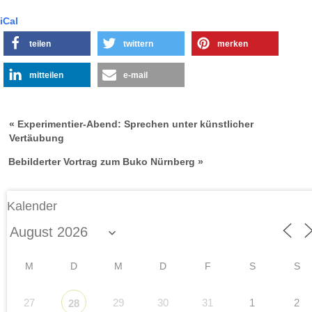
iCal
teilen
twittern
merken
mitteilen
e-mail
« Experimentier-Abend: Sprechen unter künstlicher
Vertäubung
Bebilderter Vortrag zum Buko Nürnberg »
Kalender
M
D
M
D
F
S
S
27
29
30
31
1
2
28