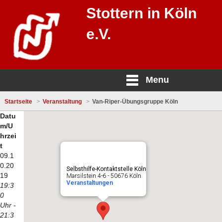
Stottern in Köln
e.V.
Menu
Startseite
Veranstaltung
Van-Riper-Übungsgruppe Köln
Datu
m/U
hrzei
t
09.1
0.20
Selbsthilfe-Kontaktstelle Köln
19
Marsilstein 4-6 - 50676 Köln
Veranstaltungen
19:3
0
Uhr -
21:3