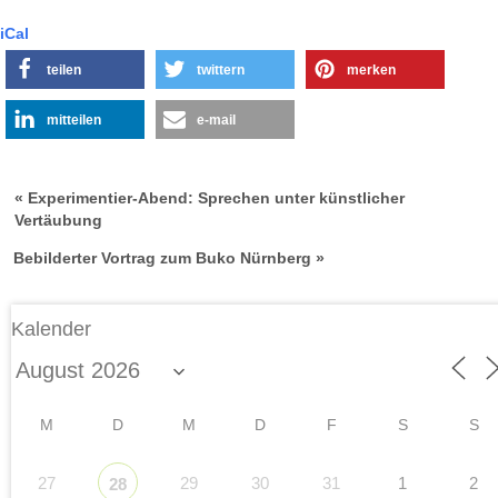
iCal
teilen
twittern
merken
mitteilen
e-mail
« Experimentier-Abend: Sprechen unter künstlicher
Vertäubung
Bebilderter Vortrag zum Buko Nürnberg »
Kalender
M
D
M
D
F
S
S
27
29
30
31
1
2
28