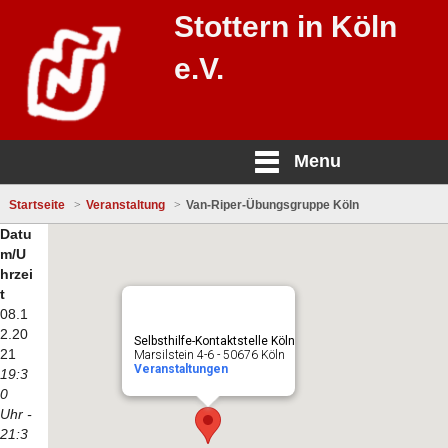
Stottern in Köln
e.V.
Menu
Startseite
Veranstaltung
Van-Riper-Übungsgruppe Köln
Datu
m/U
hrzei
t
08.1
2.20
Selbsthilfe-Kontaktstelle Köln
21
Marsilstein 4-6 - 50676 Köln
Veranstaltungen
19:3
0
Uhr -
21:3