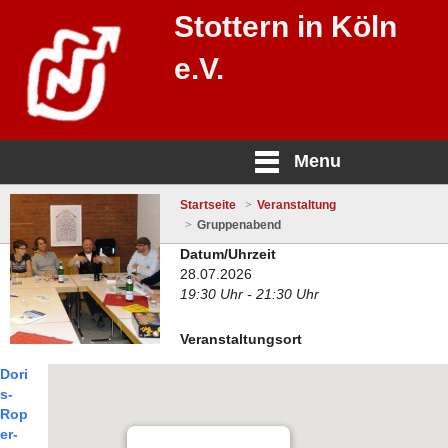
Stottern in Köln
e.V.
Menu
Startseite
Veranstaltung
Gruppenabend
Datum/Uhrzeit
28.07.2026
19:30 Uhr - 21:30 Uhr
Veranstaltungsort
Dori
s-
Rop
er-