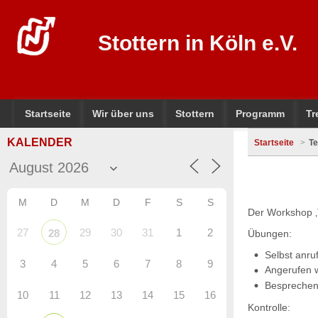
Stottern in Köln e.V.
Startseite
Wir über uns
Stottern
Programm
Tr
KALENDER
Startseite
Te
M
D
M
D
F
S
S
Der Workshop ‚T
27
29
30
31
1
2
28
Übungen:
Selbst anruf
3
4
5
6
7
8
9
Angerufen 
Besprechen 
10
11
12
13
14
15
16
Kontrolle: