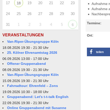
17
19
20
21
22
23
18
Aufnahme mi
Aufnahme a
24
25
26
27
28
29
30
Nachbesprec
Termine:
31
1
2
3
4
5
6
VERANSTALTUNGEN
Ort:
Van-Riper-Übungsgruppe Köln
18.08.2026 19:30 - 21:30 Uhr
teilen
25. Kölner Ehrenamtstag 2026
06.09.2026 13:00 - 17:00 Uhr
Offener Gruppenabend
08.09.2026 19:30 - 21:30 Uhr
Van-Riper-Übungsgruppe Köln
15.09.2026 19:30 - 21:30 Uhr
Fahrradtour: Ehrenfeld – Zons
19.09.2026 10:30 - 18:00 Uhr
Gruppenabend: Let’s t-t-talk English
22.09.2026 19:30 - 21:30 Uhr
Online Gruppenabend mit Susanne