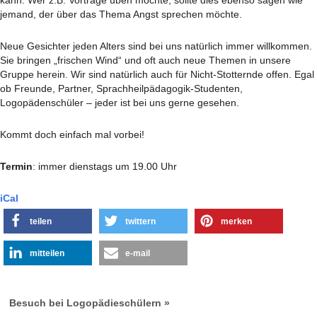
kann. Wer z.B. Vorträge üben möchte, sollte dies ebenso sagen wie
jemand, der über das Thema Angst sprechen möchte.
Neue Gesichter jeden Alters sind bei uns natürlich immer willkommen.
Sie bringen „frischen Wind“ und oft auch neue Themen in unsere
Gruppe herein. Wir sind natürlich auch für Nicht-Stotternde offen. Egal
ob Freunde, Partner, Sprachheilpädagogik-Studenten,
Logopädenschüler – jeder ist bei uns gerne gesehen.
Kommt doch einfach mal vorbei!
Termin
: immer dienstags um 19.00 Uhr
iCal
teilen
twittern
merken
mitteilen
e-mail
Besuch bei Logopädieschülern »