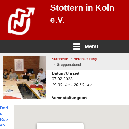
Stottern in Köln
e.V.
Menu
Startseite
Veranstaltung
Gruppenabend
Datum/Uhrzeit
07.02.2023
19:00 Uhr - 20:30 Uhr
Veranstaltungsort
Dori
s-
Rop
er-