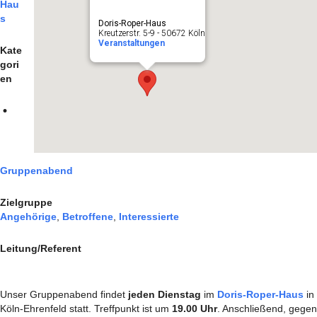
Hau
s
Doris-Roper-Haus
Kreutzerstr. 5-9 - 50672 Köln
Veranstaltungen
Kate
gori
en
Gruppenabend
Zielgruppe
Angehörige
,
Betroffene
,
Interessierte
Leitung/Referent
Unser Gruppenabend findet
jeden Dienstag
im
Doris-Roper-Haus
in
Köln-Ehrenfeld statt. Treffpunkt ist um
19.00 Uhr
. Anschließend, gegen