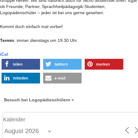
Gruppe herein. Wir sind natürlich auch für Nicht-Stotternde offen. Egal
ob Freunde, Partner, Sprachheilpädagogik-Studenten,
Logopädenschüler – jeder ist bei uns gerne gesehen.
Kommt doch einfach mal vorbei!
Termin
: immer dienstags um 19.30 Uhr
iCal
teilen
twittern
merken
mitteilen
e-mail
Besuch bei Logopädieschülern »
Kalender