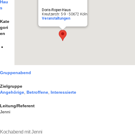
Hau
s
Doris-Roper-Haus
Kreutzerstr. 5-9 - 50672 Köln
Veranstaltungen
Kate
gori
en
Gruppenabend
Zielgruppe
Angehörige
,
Betroffene
,
Interessierte
Leitung/Referent
Jenni
Kochabend mit Jenni