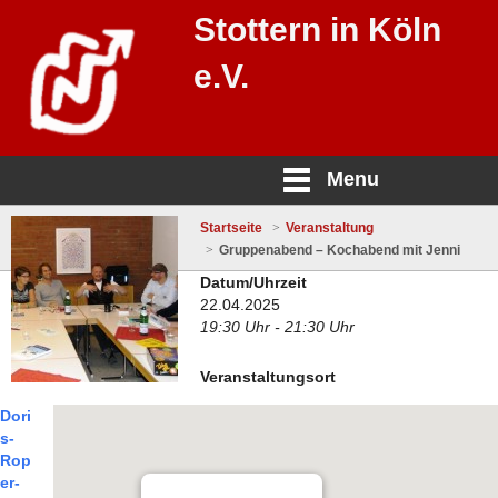
Stottern in Köln
e.V.
Menu
Startseite
Veranstaltung
Gruppenabend – Kochabend mit Jenni
Datum/Uhrzeit
22.04.2025
19:30 Uhr - 21:30 Uhr
Veranstaltungsort
Dori
s-
Rop
er-