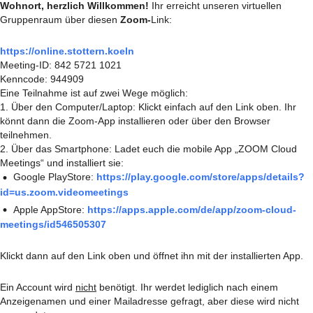
Wohnort, herzlich Willkommen!
Ihr erreicht unseren virtuellen
Gruppenraum über diesen
Zoom-
Link:
https://online.stottern.koeln
Meeting-ID: 842 5721 1021
Kenncode: 944909
Eine Teilnahme ist auf zwei Wege möglich:
1. Über den Computer/Laptop: Klickt einfach auf den Link oben. Ihr
könnt dann die Zoom-App installieren oder über den Browser
teilnehmen.
2. Über das Smartphone: Ladet euch die mobile App „ZOOM Cloud
Meetings“ und installiert sie:
Google PlayStore:
https://play.google.com/store/apps/details?
id=us.zoom.videomeetings
Apple AppStore:
https://apps.apple.com/de/app/zoom-cloud-
meetings/id546505307
Klickt dann auf den Link oben und öffnet ihn mit der installierten App.
Ein Account wird
nicht
benötigt. Ihr werdet lediglich nach einem
Anzeigenamen und einer Mailadresse gefragt, aber diese wird nicht