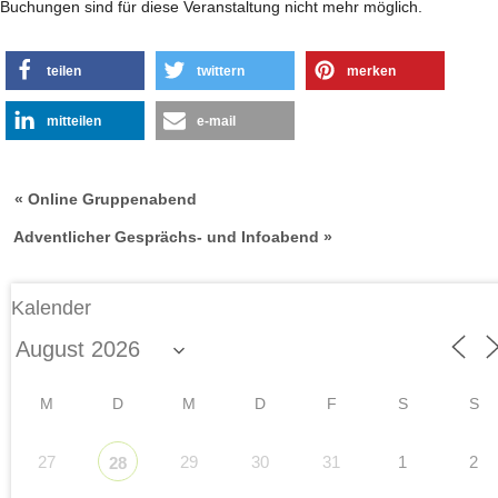
Buchungen sind für diese Veranstaltung nicht mehr möglich.
teilen
twittern
merken
mitteilen
e-mail
« Online Gruppenabend
Adventlicher Gesprächs- und Infoabend »
Kalender
M
D
M
D
F
S
S
27
29
30
31
1
2
28