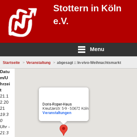
Stottern in Köln
e.V.
Menu
Startseite
Veranstaltung
abgesagt :: In-vivo-Weihnachtsmarkt
Datu
m/U
hrzei
t
21.1
2.20
Doris-Roper-Haus
21
Kreutzerstr. 5-9 - 50672 Köln
Veranstaltungen
19:3
0
Uhr -
21:3