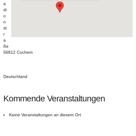
a
di
o
n
st
r
a
ße
56812 Cochem
Deutschland
Kommende Veranstaltungen
Keine Veranstaltungen an diesem Ort