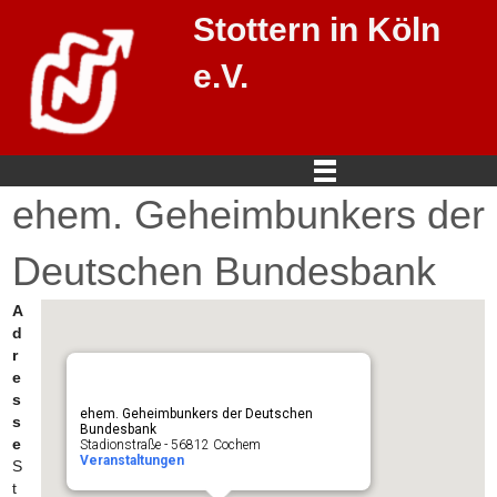
Stottern in Köln
e.V.
ehem. Geheimbunkers der
Deutschen Bundesbank
A
d
r
e
s
ehem. Geheimbunkers der Deutschen
s
Bundesbank
e
Stadionstraße - 56812 Cochem
Veranstaltungen
S
t