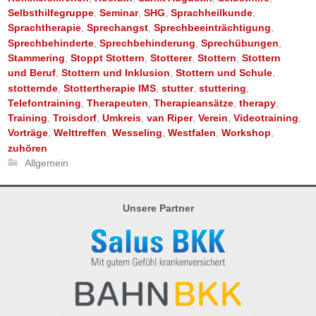
Selbsthilfegruppe
,
Seminar
,
SHG
,
Sprachheilkunde
,
Sprachtherapie
,
Sprechangst
,
Sprechbeeinträchtigung
,
Sprechbehinderte
,
Sprechbehinderung
,
Sprechübungen
,
Stammering
,
Stoppt Stottern
,
Stotterer
,
Stottern
,
Stottern
und Beruf
,
Stottern und Inklusion
,
Stottern und Schule
,
stotternde
,
Stottertherapie IMS
,
stutter
,
stuttering
,
Telefontraining
,
Therapeuten
,
Therapieansätze
,
therapy
,
Training
,
Troisdorf
,
Umkreis
,
van Riper
,
Verein
,
Videotraining
,
Vorträge
,
Welttreffen
,
Wesseling
,
Westfalen
,
Workshop
,
zuhören
Allgemein
Unsere Partner