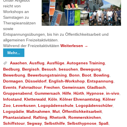
Unser Angebot
reicht von
Workshops an
Samstagen zu
Therapieansätzen
sowie
Entspannungsübungen, bis hin zu Öffentlichkeitsarbeit und
allgemeinen Freizeitaktivitäten.
Während der Freizeitaktivitäten
Weiterlesen
→
Mehr...
Aaachen
,
Ausflug
,
Ausflüge
,
Autogenes Training
,
Bedburg
,
Bergisch
,
Besuch
,
besuchen
,
Bewegung
,
Bewerbung
,
Bewerbungstraining
,
Bonn
,
Boot
,
Bowling
,
Dormagen
,
Düsseldorf
,
English-Workshop
,
Entspannung
,
Events
,
Fahrradtour
,
Frechen
,
Gemeinsam
,
Gladbach
,
Gruppenabend
,
Gummersach
,
Hilfe
,
Hürth
,
Hypnose
,
in-vivo
,
Infostand
,
Kletterwald
,
Köln
,
Kölner Ehrenamtstag
,
Kölner
Zoo
,
Leverkusen
,
Logopädenschule
,
Logopädenschüler
,
Logopädie
,
Maßnahmen
,
Mut
,
Öffentlichkeitsarbeit
,
Phantasialand
,
Rafting
,
Rhetorik
,
Rommerskirchen
,
Schiffstour
,
Segway
,
Selbsthilfe
,
Selbsthypnose
,
Spaß
,