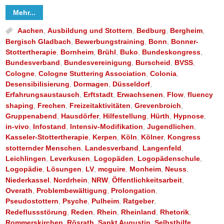
Mehr...
Aachen
,
Ausbildung und Stottern
,
Bedburg
,
Bergheim
,
Bergisch Gladbach
,
Bewerbungstraining
,
Bonn
,
Bonner-
Stottertherapie
,
Bornheim
,
Brühl
,
Buko
,
Bundeskongress
,
Bundesverband
,
Bundesvereinigung
,
Burscheid
,
BVSS
,
Cologne
,
Cologne Stuttering Association
,
Colonia
,
Desensibilisierung
,
Dormagen
,
Düsseldorf
,
Erfahrungsaustausch
,
Erftstadt
,
Erwachsenen
,
Flow
,
fluency
shaping
,
Frechen
,
Freizeitaktivitäten
,
Grevenbroich
,
Gruppenabend
,
Hausdörfer
,
Hilfestellung
,
Hürth
,
Hypnose
,
in-vivo
,
Infostand
,
Intensiv-Modifikation
,
Jugendlichen
,
Kasseler-Stottertherapie
,
Kerpen
,
Köln
,
Kölner
,
Kongress
stotternder Menschen
,
Landesverband
,
Langenfeld
,
Leichlingen
,
Leverkusen
,
Logopäden
,
Logopädenschule
,
Logopädie
,
Lösungen
,
LV
,
mcguire
,
Monheim
,
Neuss
,
Niederkassel
,
Nordrhein
,
NRW
,
Öffentlichkeitsarbeit
,
Overath
,
Problembewältigung
,
Prolongation
,
Pseudostottern
,
Psyche
,
Pulheim
,
Ratgeber
,
Redeflussstörung
,
Reden
,
Rhein
,
Rheinland
,
Rhetorik
,
Rommerskirchen
,
Rösrath
,
Sankt Augustin
,
Selbsthilfe
,