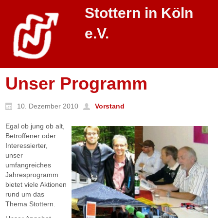
Stottern in Köln
e.V.
Unser Programm
10. Dezember 2010
Vorstand
Egal ob jung ob alt,
Betroffener oder
Interessierter,
unser
umfangreiches
Jahresprogramm
bietet viele Aktionen
rund um das
Thema Stottern.