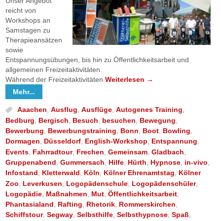
Unser Angebot
reicht von
Workshops an
Samstagen zu
Therapieansätzen
sowie
Entspannungsübungen, bis hin zu Öffentlichkeitsarbeit und
allgemeinen Freizeitaktivitäten.
Während der Freizeitaktivitäten
Weiterlesen
→
Mehr...
Aaachen
,
Ausflug
,
Ausflüge
,
Autogenes Training
,
Bedburg
,
Bergisch
,
Besuch
,
besuchen
,
Bewegung
,
Bewerbung
,
Bewerbungstraining
,
Bonn
,
Boot
,
Bowling
,
Dormagen
,
Düsseldorf
,
English-Workshop
,
Entspannung
,
Events
,
Fahrradtour
,
Frechen
,
Gemeinsam
,
Gladbach
,
Gruppenabend
,
Gummersach
,
Hilfe
,
Hürth
,
Hypnose
,
in-vivo
,
Infostand
,
Kletterwald
,
Köln
,
Kölner Ehrenamtstag
,
Kölner
Zoo
,
Leverkusen
,
Logopädenschule
,
Logopädenschüler
,
Logopädie
,
Maßnahmen
,
Mut
,
Öffentlichkeitsarbeit
,
Phantasialand
,
Rafting
,
Rhetorik
,
Rommerskirchen
,
Schiffstour
,
Segway
,
Selbsthilfe
,
Selbsthypnose
,
Spaß
,