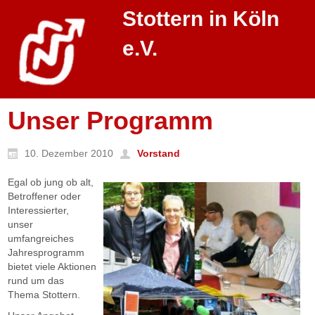
Stottern in Köln
e.V.
Unser Programm
10. Dezember 2010
Vorstand
Egal ob jung ob alt,
Betroffener oder
Interessierter,
unser
umfangreiches
Jahresprogramm
bietet viele Aktionen
rund um das
Thema Stottern.