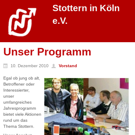
Stottern in Köln
e.V.
Unser Programm
10. Dezember 2010
Vorstand
Egal ob jung ob alt,
Betroffener oder
Interessierter,
unser
umfangreiches
Jahresprogramm
bietet viele Aktionen
rund um das
Thema Stottern.