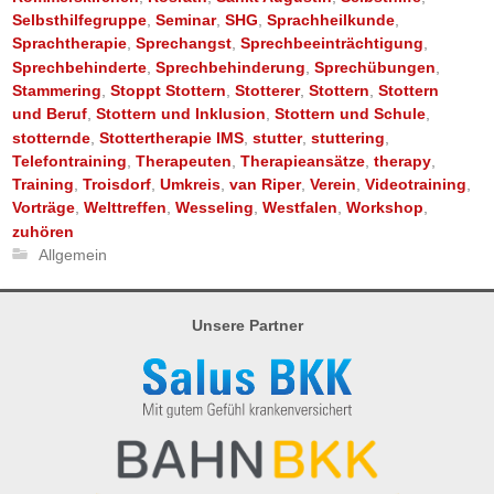
Selbsthilfegruppe
,
Seminar
,
SHG
,
Sprachheilkunde
,
Sprachtherapie
,
Sprechangst
,
Sprechbeeinträchtigung
,
Sprechbehinderte
,
Sprechbehinderung
,
Sprechübungen
,
Stammering
,
Stoppt Stottern
,
Stotterer
,
Stottern
,
Stottern
und Beruf
,
Stottern und Inklusion
,
Stottern und Schule
,
stotternde
,
Stottertherapie IMS
,
stutter
,
stuttering
,
Telefontraining
,
Therapeuten
,
Therapieansätze
,
therapy
,
Training
,
Troisdorf
,
Umkreis
,
van Riper
,
Verein
,
Videotraining
,
Vorträge
,
Welttreffen
,
Wesseling
,
Westfalen
,
Workshop
,
zuhören
Allgemein
Unsere Partner