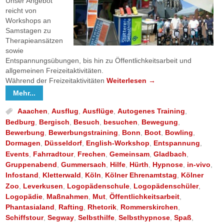
Unser Angebot
reicht von
Workshops an
Samstagen zu
Therapieansätzen
sowie
Entspannungsübungen, bis hin zu Öffentlichkeitsarbeit und
allgemeinen Freizeitaktivitäten.
Während der Freizeitaktivitäten
Weiterlesen
→
Mehr...
Aaachen
,
Ausflug
,
Ausflüge
,
Autogenes Training
,
Bedburg
,
Bergisch
,
Besuch
,
besuchen
,
Bewegung
,
Bewerbung
,
Bewerbungstraining
,
Bonn
,
Boot
,
Bowling
,
Dormagen
,
Düsseldorf
,
English-Workshop
,
Entspannung
,
Events
,
Fahrradtour
,
Frechen
,
Gemeinsam
,
Gladbach
,
Gruppenabend
,
Gummersach
,
Hilfe
,
Hürth
,
Hypnose
,
in-vivo
,
Infostand
,
Kletterwald
,
Köln
,
Kölner Ehrenamtstag
,
Kölner
Zoo
,
Leverkusen
,
Logopädenschule
,
Logopädenschüler
,
Logopädie
,
Maßnahmen
,
Mut
,
Öffentlichkeitsarbeit
,
Phantasialand
,
Rafting
,
Rhetorik
,
Rommerskirchen
,
Schiffstour
,
Segway
,
Selbsthilfe
,
Selbsthypnose
,
Spaß
,