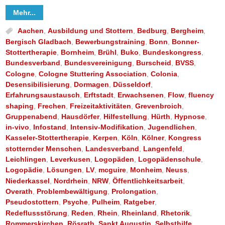
Mehr...
Aachen
,
Ausbildung und Stottern
,
Bedburg
,
Bergheim
,
Bergisch Gladbach
,
Bewerbungstraining
,
Bonn
,
Bonner-
Stottertherapie
,
Bornheim
,
Brühl
,
Buko
,
Bundeskongress
,
Bundesverband
,
Bundesvereinigung
,
Burscheid
,
BVSS
,
Cologne
,
Cologne Stuttering Association
,
Colonia
,
Desensibilisierung
,
Dormagen
,
Düsseldorf
,
Erfahrungsaustausch
,
Erftstadt
,
Erwachsenen
,
Flow
,
fluency
shaping
,
Frechen
,
Freizeitaktivitäten
,
Grevenbroich
,
Gruppenabend
,
Hausdörfer
,
Hilfestellung
,
Hürth
,
Hypnose
,
in-vivo
,
Infostand
,
Intensiv-Modifikation
,
Jugendlichen
,
Kasseler-Stottertherapie
,
Kerpen
,
Köln
,
Kölner
,
Kongress
stotternder Menschen
,
Landesverband
,
Langenfeld
,
Leichlingen
,
Leverkusen
,
Logopäden
,
Logopädenschule
,
Logopädie
,
Lösungen
,
LV
,
mcguire
,
Monheim
,
Neuss
,
Niederkassel
,
Nordrhein
,
NRW
,
Öffentlichkeitsarbeit
,
Overath
,
Problembewältigung
,
Prolongation
,
Pseudostottern
,
Psyche
,
Pulheim
,
Ratgeber
,
Redeflussstörung
,
Reden
,
Rhein
,
Rheinland
,
Rhetorik
,
Rommerskirchen
,
Rösrath
,
Sankt Augustin
,
Selbsthilfe
,