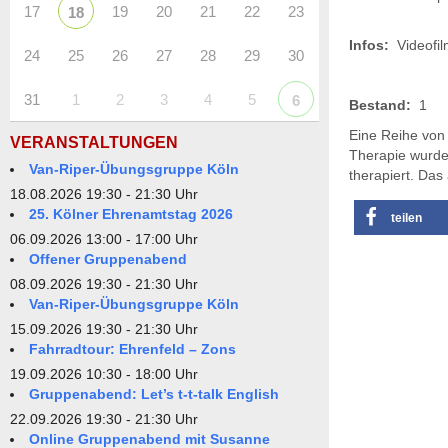
17
19
20
21
22
23
18
Infos:
Videofil
24
25
26
27
28
29
30
31
1
2
3
4
5
6
Bestand:
1
Eine Reihe von 
VERANSTALTUNGEN
Therapie wurde 
Van-Riper-Übungsgruppe Köln
therapiert. Das 
18.08.2026 19:30 - 21:30 Uhr
25. Kölner Ehrenamtstag 2026
teilen
06.09.2026 13:00 - 17:00 Uhr
Offener Gruppenabend
08.09.2026 19:30 - 21:30 Uhr
Van-Riper-Übungsgruppe Köln
15.09.2026 19:30 - 21:30 Uhr
Fahrradtour: Ehrenfeld – Zons
19.09.2026 10:30 - 18:00 Uhr
Gruppenabend: Let’s t-t-talk English
22.09.2026 19:30 - 21:30 Uhr
Online Gruppenabend mit Susanne