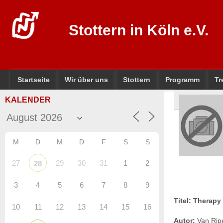
Stottern in Köln e.V.
Startseite
Wir über uns
Stottern
Programm
Tr
KALENDER
M
D
M
D
F
S
S
27
29
30
31
1
2
28
3
4
5
6
7
8
9
Titel: Therapy
10
11
12
13
14
15
16
Autor:
Van Ripe