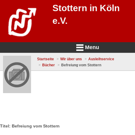
Stottern in Köln
e.V.
Menu
Startseite
Wir über uns
Ausleihservice
Bücher
Befreiung vom Stottern
Titel: Befreiung vom Stottern