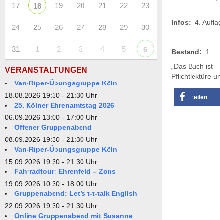
17
19
20
21
22
23
18
Infos:
4. Aufla
24
25
26
27
28
29
30
31
1
2
3
4
5
6
Bestand:
1
„Das Buch ist –
VERANSTALTUNGEN
Pflichtlektüre 
Van-Riper-Übungsgruppe Köln
18.08.2026 19:30 - 21:30 Uhr
teilen
25. Kölner Ehrenamtstag 2026
06.09.2026 13:00 - 17:00 Uhr
Offener Gruppenabend
08.09.2026 19:30 - 21:30 Uhr
Van-Riper-Übungsgruppe Köln
15.09.2026 19:30 - 21:30 Uhr
Fahrradtour: Ehrenfeld – Zons
19.09.2026 10:30 - 18:00 Uhr
Gruppenabend: Let’s t-t-talk English
22.09.2026 19:30 - 21:30 Uhr
Online Gruppenabend mit Susanne