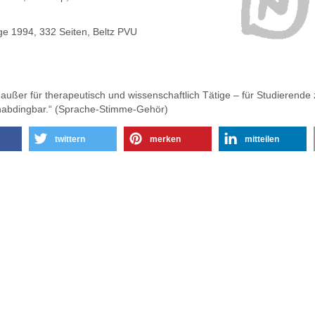
ge 1994, 332 Seiten, Beltz PVU
 außer für therapeutisch und wissenschaftlich Tätige – für Studierend
unabdingbar.“ (Sprache-Stimme-Gehör)
twittern
merken
mitteilen