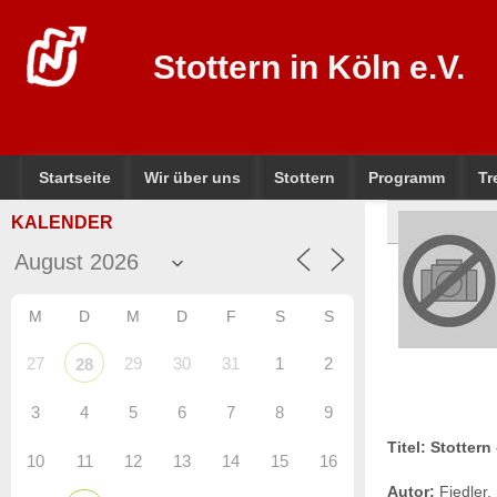
Stottern in Köln e.V.
Startseite
Wir über uns
Stottern
Programm
Tr
KALENDER
M
D
M
D
F
S
S
27
29
30
31
1
2
28
3
4
5
6
7
8
9
Titel: Stotter
10
11
12
13
14
15
16
Autor:
Fiedler,