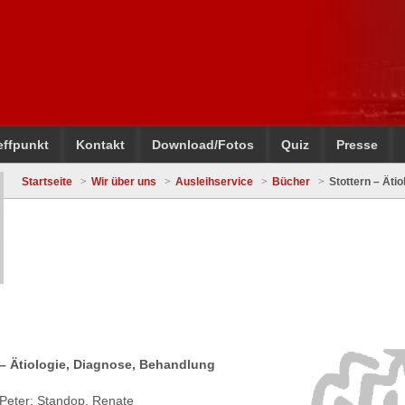
effpunkt
Kontakt
Download/Fotos
Quiz
Presse
Startseite
Wir über uns
Ausleihservice
Bücher
Stottern – Äti
n – Ätiologie, Diagnose, Behandlung
 Peter; Standop, Renate